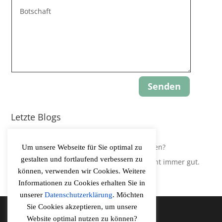
Senden
Letzte Blogs
Update: Gravity-Yoga
Leidest Du an Hypokapnie, ohne es zu wissen?
Um unsere Webseite für Sie optimal zu
gestalten und fortlaufend verbessern zu
Der Körper regelt Sauerstoffversorgung nicht immer gut.
können, verwenden wir Cookies. Weitere
Informationen zu Cookies erhalten Sie in
unserer
Datenschutzerklärung
. Möchten
Sie Cookies akzeptieren, um unsere
Website optimal nutzen zu können?