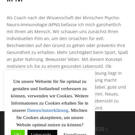
Als Coach nach der Wissenschaft der klinischen Psycho-
Neuro-Immunologie (kPNI) befasse ich mich ganzheitlich
mit Ihnen als Mensch. Wir schauen uns zunächst Ihren
individuellen Film an, um den Ursachen für evtl.
Beschwerden auf den Grund zu gehen oder präventiv Ihre
Gesundheit zu erhalten. Mehr Leichtigkeit beim Sport, Spaß
an guter Nahrung. Bewusster leben. Mit diesem Konzept
motiviere ich Sie zu einem gesunden Lebensstil. Ob
Bewegung, Ernährung oder Lifestyle – die Lösung liegt in
der Veränderung und die kleinste Veränderung macht
Um unsere Webseite für Sie optimal zu
bereits einen Unterschied. Ich begleite Sie dabei, gute und
gestalten und fortlaufend verbessern zu
wichtige Werkzeuge in Ihr Leben zu integrieren. Neues,
können, verwenden wir Cookies. Weitere
tiefes Wissen hilft Ihnen, einen gesunden Lebensstil zu
Informationen zu Cookies erhalten Sie in
etablieren. Sie leben sich leicht, fit und gesund.
unserer
Datenschutzerklärung
. Möchten
Sie Cookies akzeptieren, um unsere
Website optimal nutzen zu können?
Vitalitaetscoaching Rureifel ©2020 |
OK!
Lieber nicht...
Einstellungen