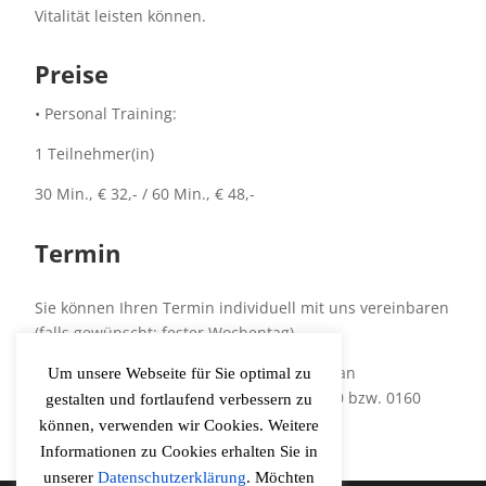
Vitalität leisten können.
Preise
• Personal Training:
1 Teilnehmer(in)
30 Min., € 32,- / 60 Min., € 48,-
Termin
Sie können Ihren Termin individuell mit uns vereinbaren
(falls gewünscht: fester Wochentag).
Sie können sich anmelden mit einer Mail an
Um unsere Webseite für Sie optimal zu
paul@vcr.de oder anrufen: 02427 9095070 bzw. 0160
gestalten und fortlaufend verbessern zu
9564 9871
können, verwenden wir Cookies. Weitere
Informationen zu Cookies erhalten Sie in
unserer
Datenschutzerklärung
. Möchten