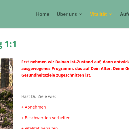
Home
Über uns
Vitalität
Auf
 1:1
Erst nehmen wir Deinen Ist-Zustand auf, dann entwick
ausgewogenes Programm, das auf Dein Alter, Deine G
Gesundheitsziele zugeschnitten ist.
Hast Du Ziele wie:
+ Abnehmen
+ Beschwerden verhelfen
+ Vitalität behalten