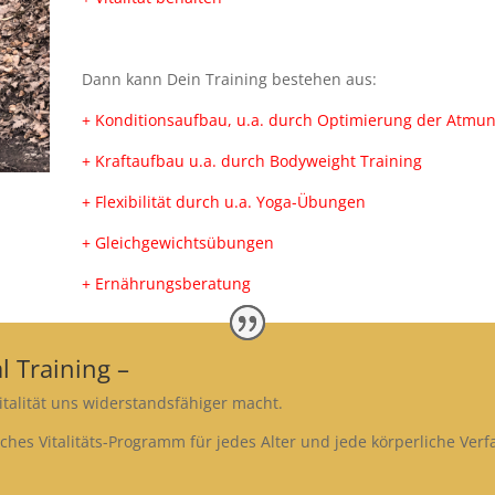
Dann kann Dein Training bestehen aus:
+ Konditionsaufbau, u.a. durch Optimierung der Atmung
+ Kraftaufbau u.a. durch Bodyweight Training
+ Flexibilität durch u.a. Yoga-Übungen
+ Gleichgewichtsübungen
+ Ernährungsberatung
l Training –
italität uns widerstandsfähiger macht.
iches Vitalitäts-Programm für jedes Alter und jede körperliche Verf