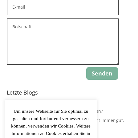
Senden
Letzte Blogs
Update: Gravity-Yoga
Leidest Du an Hypokapnie, ohne es zu wissen?
Um unsere Webseite für Sie optimal zu
gestalten und fortlaufend verbessern zu
Der Körper regelt Sauerstoffversorgung nicht immer gut.
können, verwenden wir Cookies. Weitere
Informationen zu Cookies erhalten Sie in