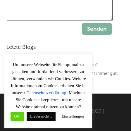
Senden
Letzte Blogs
Update: Gravity-Yoga
Leidest Du an Hypokapnie, ohne es zu wissen?
Um unsere Webseite für Sie optimal zu
gestalten und fortlaufend verbessern zu
Der Körper regelt Sauerstoffversorgung nicht immer gut.
können, verwenden wir Cookies. Weitere
Informationen zu Cookies erhalten Sie in
unserer
Datenschutzerklärung
. Möchten
Sie Cookies akzeptieren, um unsere
Website optimal nutzen zu können?
Vitalitaetscoaching Rureifel ©2020 |
OK!
Lieber nicht...
Einstellungen
Disclaimer
|
Impressum
|
Datenschutzerklärung