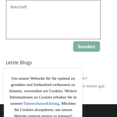
Senden
Letzte Blogs
Update: Gravity-Yoga
Leidest Du an Hypokapnie, ohne es zu wissen?
Um unsere Webseite für Sie optimal zu
gestalten und fortlaufend verbessern zu
Der Körper regelt Sauerstoffversorgung nicht immer gut.
können, verwenden wir Cookies. Weitere
Informationen zu Cookies erhalten Sie in
unserer
Datenschutzerklärung
. Möchten
Sie Cookies akzeptieren, um unsere
Website optimal nutzen zu können?