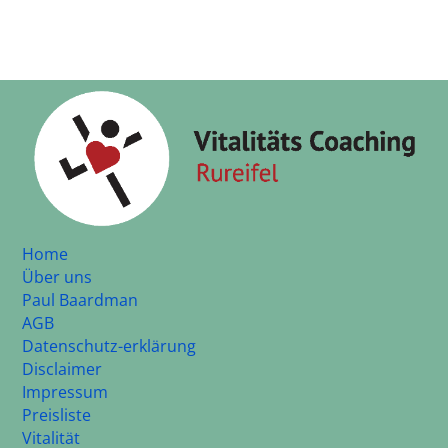
Home
Über uns
Paul Baardman
AGB
Datenschutz-erklärung
Disclaimer
Impressum
Preisliste
Vitalität