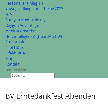
Personal Training 1:1
Yoga-gradlinig und effektiv 2023
kPNI
Buteyko Atemtraining
Oxygen Advantage
Meditationsreise
Herzintelligenz© (HeartMath®)
Aufenthalt
Eifel-Hütte
Eifel-huisje
Blog
Kontakt
Seite wählen
BV Erntedankfest Abenden