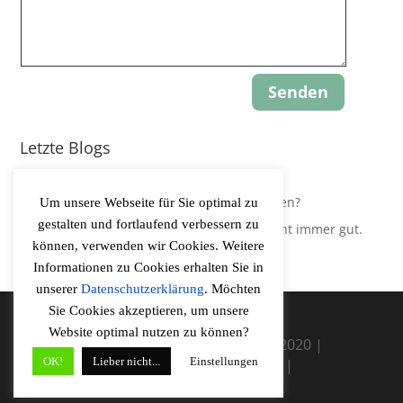
Senden
Letzte Blogs
Update: Gravity-Yoga
Leidest Du an Hypokapnie, ohne es zu wissen?
Um unsere Webseite für Sie optimal zu
gestalten und fortlaufend verbessern zu
Der Körper regelt Sauerstoffversorgung nicht immer gut.
können, verwenden wir Cookies. Weitere
Informationen zu Cookies erhalten Sie in
unserer
Datenschutzerklärung
. Möchten
Sie Cookies akzeptieren, um unsere
Website optimal nutzen zu können?
Vitalitaetscoaching Rureifel ©2020 |
OK!
Lieber nicht...
Einstellungen
Disclaimer
|
Impressum
|
Datenschutzerklärung