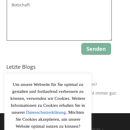
Senden
Letzte Blogs
Update: Gravity-Yoga
Leidest Du an Hypokapnie, ohne es zu wissen?
Um unsere Webseite für Sie optimal zu
gestalten und fortlaufend verbessern zu
Der Körper regelt Sauerstoffversorgung nicht immer gut.
können, verwenden wir Cookies. Weitere
Informationen zu Cookies erhalten Sie in
unserer
Datenschutzerklärung
. Möchten
Sie Cookies akzeptieren, um unsere
Website optimal nutzen zu können?