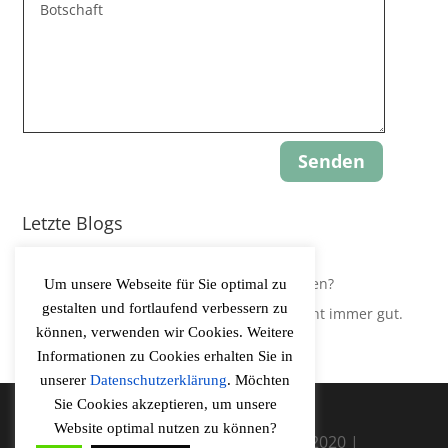
Senden
Letzte Blogs
Update: Gravity-Yoga
Leidest Du an Hypokapnie, ohne es zu wissen?
Um unsere Webseite für Sie optimal zu
gestalten und fortlaufend verbessern zu
Der Körper regelt Sauerstoffversorgung nicht immer gut.
können, verwenden wir Cookies. Weitere
Informationen zu Cookies erhalten Sie in
unserer
Datenschutzerklärung
. Möchten
Sie Cookies akzeptieren, um unsere
Website optimal nutzen zu können?
Vitalitaetscoaching Rureifel ©2020 |