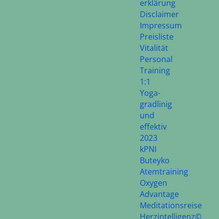
erklärung
Disclaimer
Impressum
Preisliste
Vitalität
Personal
Training
1:1
Yoga-
gradlinig
und
effektiv
2023
kPNI
Buteyko
Atemtraining
Oxygen
Advantage
Meditationsreise
Herzintelligenz©