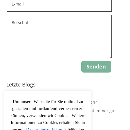
Senden
Letzte Blogs
Update: Gravity-Yoga
Um unsere Webseite für Sie optimal zu
Leidest Du an Hypokapnie, ohne es zu wissen?
gestalten und fortlaufend verbessern zu
Der Körper regelt Sauerstoffversorgung nicht immer gut.
können, verwenden wir Cookies. Weitere
Informationen zu Cookies erhalten Sie in
unserer
Datenschutzerklärung
. Möchten