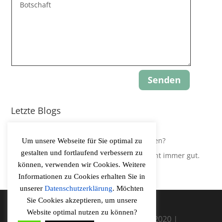
Senden
Letzte Blogs
Update: Gravity-Yoga
Leidest Du an Hypokapnie, ohne es zu wissen?
Um unsere Webseite für Sie optimal zu
gestalten und fortlaufend verbessern zu
Der Körper regelt Sauerstoffversorgung nicht immer gut.
können, verwenden wir Cookies. Weitere
Informationen zu Cookies erhalten Sie in
unserer
Datenschutzerklärung
. Möchten
Sie Cookies akzeptieren, um unsere
Website optimal nutzen zu können?
Vitalitaetscoaching Rureifel ©2020 |