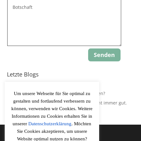
Senden
Letzte Blogs
Update: Gravity-Yoga
Leidest Du an Hypokapnie, ohne es zu wissen?
Um unsere Webseite für Sie optimal zu
gestalten und fortlaufend verbessern zu
Der Körper regelt Sauerstoffversorgung nicht immer gut.
können, verwenden wir Cookies. Weitere
Informationen zu Cookies erhalten Sie in
unserer
Datenschutzerklärung
. Möchten
Sie Cookies akzeptieren, um unsere
Website optimal nutzen zu können?