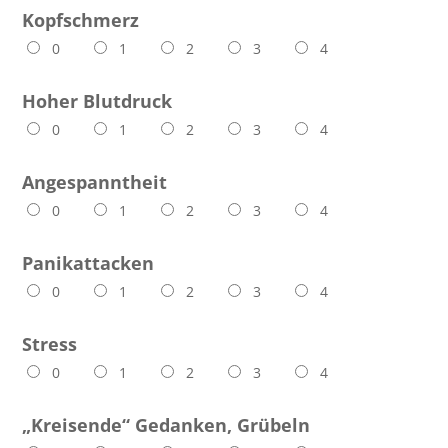
Kopfschmerz
0
1
2
3
4
Hoher Blutdruck
0
1
2
3
4
Angespanntheit
0
1
2
3
4
Panikattacken
0
1
2
3
4
Stress
0
1
2
3
4
„Kreisende“ Gedanken, Grübeln