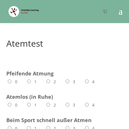
Atemtest
Pfeifende Atmung
0
1
2
3
4
Atemlos (in Ruhe)
0
1
2
3
4
Beim Sport schnell außer Atmen
0
1
2
3
4