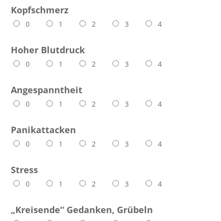
Kopfschmerz
0
1
2
3
4
Hoher Blutdruck
0
1
2
3
4
Angespanntheit
0
1
2
3
4
Panikattacken
0
1
2
3
4
Stress
0
1
2
3
4
„Kreisende“ Gedanken, Grübeln