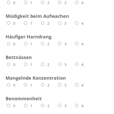
0
1
2
3
4
Müdigkeit beim Aufwachen
0
1
2
3
4
Häufiger Harndrang
0
1
2
3
4
Bettnässen
0
1
2
3
4
Mangelnde Konzentration
0
1
2
3
4
Benommenheit
0
1
2
3
4