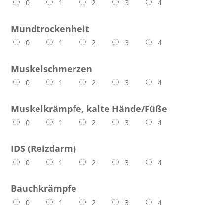
0
1
2
3
4
Mundtrockenheit
0
1
2
3
4
Muskelschmerzen
0
1
2
3
4
Muskelkrämpfe, kalte Hände/Füße
0
1
2
3
4
IDS (Reizdarm)
0
1
2
3
4
Bauchkrämpfe
0
1
2
3
4