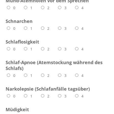
Mund-Atemholen vor dem Sprechen
0
1
2
3
4
Schnarchen
0
1
2
3
4
Schlaflosigkeit
0
1
2
3
4
Schlaf-Apnoe (Atemstockung während des
Schlafs)
0
1
2
3
4
Narkolepsie (Schlafanfälle tagsüber)
0
1
2
3
4
Müdigkeit