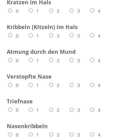
Kratzen im Hals
0
1
2
3
4
Kribbeln (Kitzeln) im Hals
0
1
2
3
4
Atmung durch den Mund
0
1
2
3
4
Verstopfte Nase
0
1
2
3
4
Triefnase
0
1
2
3
4
Nasenkribbeln
0
1
2
3
4