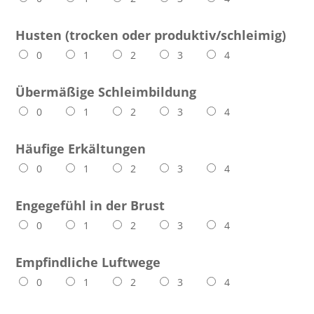
Husten (trocken oder produktiv/schleimig)
0
1
2
3
4
Übermäßige Schleimbildung
0
1
2
3
4
Häufige Erkältungen
0
1
2
3
4
Engegefühl in der Brust
0
1
2
3
4
Empfindliche Luftwege
0
1
2
3
4