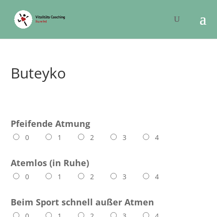
Buteyko
Pfeifende Atmung
0
1
2
3
4
Atemlos (in Ruhe)
0
1
2
3
4
Beim Sport schnell außer Atmen
0
1
2
3
4