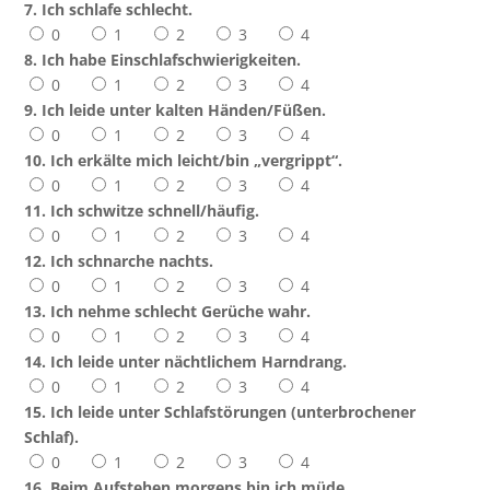
7. Ich schlafe schlecht.
0
1
2
3
4
8. Ich habe Einschlafschwierigkeiten.
0
1
2
3
4
9. Ich leide unter kalten Händen/Füßen.
0
1
2
3
4
10. Ich erkälte mich leicht/bin „vergrippt“.
0
1
2
3
4
11. Ich schwitze schnell/häufig.
0
1
2
3
4
12. Ich schnarche nachts.
0
1
2
3
4
13. Ich nehme schlecht Gerüche wahr.
0
1
2
3
4
14. Ich leide unter nächtlichem Harndrang.
0
1
2
3
4
15. Ich leide unter Schlafstörungen (unterbrochener
Schlaf).
0
1
2
3
4
16. Beim Aufstehen morgens bin ich müde.