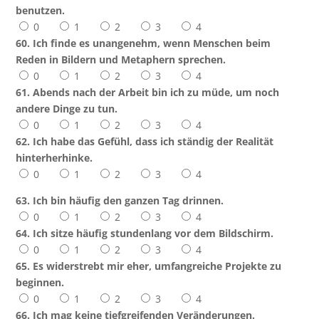
benutzen.
0
1
2
3
4
60. Ich finde es unangenehm, wenn Menschen beim
Reden in Bildern und Metaphern sprechen.
0
1
2
3
4
61. Abends nach der Arbeit bin ich zu müde, um noch
andere Dinge zu tun.
0
1
2
3
4
62. Ich habe das Gefühl, dass ich ständig der Realität
hinterherhinke.
0
1
2
3
4
63. Ich bin häufig den ganzen Tag drinnen.
0
1
2
3
4
64. Ich sitze häufig stundenlang vor dem Bildschirm.
0
1
2
3
4
65. Es widerstrebt mir eher, umfangreiche Projekte zu
beginnen.
0
1
2
3
4
66. Ich mag keine tiefgreifenden Veränderungen.