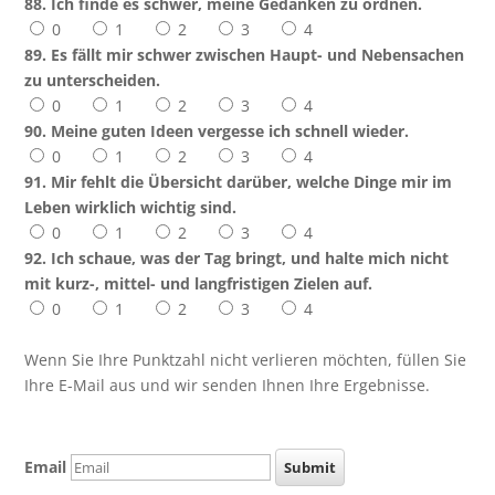
88. Ich finde es schwer, meine Gedanken zu ordnen.
0
1
2
3
4
89. Es fällt mir schwer zwischen Haupt- und Nebensachen
zu unterscheiden.
0
1
2
3
4
90. Meine guten Ideen vergesse ich schnell wieder.
0
1
2
3
4
91. Mir fehlt die Übersicht darüber, welche Dinge mir im
Leben wirklich wichtig sind.
0
1
2
3
4
92. Ich schaue, was der Tag bringt, und halte mich nicht
mit kurz-, mittel- und langfristigen Zielen auf.
0
1
2
3
4
Wenn Sie Ihre Punktzahl nicht verlieren möchten, füllen Sie
Ihre E-Mail aus und wir senden Ihnen Ihre Ergebnisse.
Email