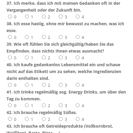
37. Ich merke, dass ich mit meinen Gedanken oft in der
Vergangenheit oder der Zukunft bin.
0
1
2
3
4
38. Ich esse hastig, ohne mir bewusst zu machen, was ich
esse.
0
1
2
3
4
39. Wie oft fühlen Sie sich gleichgültig/haben Sie das
Empfinden, dass nichts Ihnen etwas ausmacht?
0
1
2
3
4
40. Ich kaufe gedankenlos Lebensmittel ein und schaue
nicht auf das Etikett um zu sehen, welche Ingredienzien
darin enthalten sind.
0
1
2
3
4
41. Ich trinke regelmäßig sog. Energy Drinks, um über den
Tag zu kommen.
0
1
2
3
4
42. Ich brauche regelmäßig Süßes.
0
1
2
3
4
43. Ich brauche oft Getreideprodukte (Vollkornbrot,
Weißbrot, Pasta, Pizza, ...)