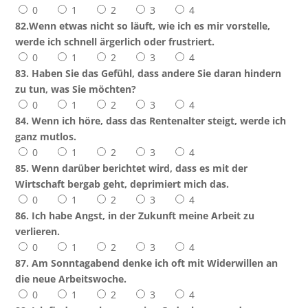
0
1
2
3
4
82.Wenn etwas nicht so läuft, wie ich es mir vorstelle,
werde ich schnell ärgerlich oder frustriert.
0
1
2
3
4
83. Haben Sie das Gefühl, dass andere Sie daran hindern
zu tun, was Sie möchten?
0
1
2
3
4
84. Wenn ich höre, dass das Rentenalter steigt, werde ich
ganz mutlos.
0
1
2
3
4
85. Wenn darüber berichtet wird, dass es mit der
Wirtschaft bergab geht, deprimiert mich das.
0
1
2
3
4
86. Ich habe Angst, in der Zukunft meine Arbeit zu
verlieren.
0
1
2
3
4
87. Am Sonntagabend denke ich oft mit Widerwillen an
die neue Arbeitswoche.
0
1
2
3
4