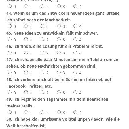
0
1
2
3
4
44. Wenn es um das Entwickeln neuer Ideen geht, urteile
ich sofort nach der Machbarkeit.
0
1
2
3
4
45. Neue Ideen zu entwickeln fällt mir schwer.
0
1
2
3
4
46. Ich finde, eine Lösung für ein Problem reicht.
0
1
2
3
4
47. Ich schaue alle paar Minuten auf mein Telefon um zu
sehen, ob neue Nachrichten gekommen sind.
0
1
2
3
4
48. Ich verliere mich oft beim Surfen im Internet, auf
Facebook, Twitter, etc.
0
1
2
3
4
49. Ich beginne den Tag immer mit dem Bearbeiten
meiner Mails.
0
1
2
3
4
50. Ich habe klar umrissene Vorstellungen davon, wie die
Welt beschaffen ist.