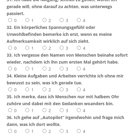
gerade will, ohne darauf zu achten, was unterwegs
passiert.
0
1
2
3
4
32. Ein körperliches Spannungsgefühl oder
Unwohlbefinden bemerke ich erst, wenn es meine
Aufmerksamkeit wirklich auf sich zieht.
0
1
2
3
4
33. Ich vergesse den Namen von Menschen beinahe sofort
wieder, nachdem ich ihn zum ersten Mal gehört habe.
0
1
2
3
4
34. Kleine Aufgaben und Arbeiten verrichte ich ohne mir
bewusst zu sein, was ich gerade tue.
0
1
2
3
4
35. Ich merke, dass ich Menschen nur mit halbem Ohr
zuhöre und dabei mit den Gedanken woanders bin.
0
1
2
3
4
36. Ich gehe auf „Autopilot“ irgendwohin und frage mich
dann, was ich dort wollte.
0
1
2
3
4