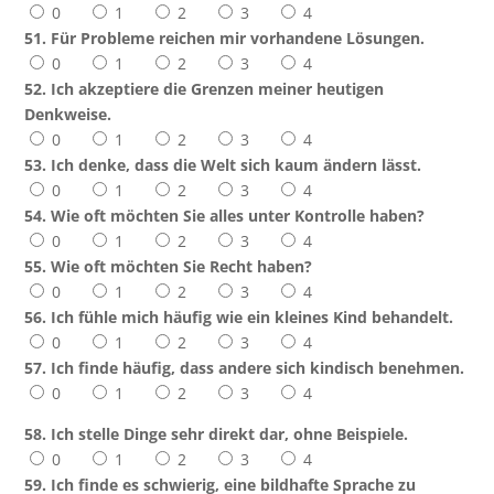
0
1
2
3
4
51. Für Probleme reichen mir vorhandene Lösungen.
0
1
2
3
4
52. Ich akzeptiere die Grenzen meiner heutigen
Denkweise.
0
1
2
3
4
53. Ich denke, dass die Welt sich kaum ändern lässt.
0
1
2
3
4
54. Wie oft möchten Sie alles unter Kontrolle haben?
0
1
2
3
4
55. Wie oft möchten Sie Recht haben?
0
1
2
3
4
56. Ich fühle mich häufig wie ein kleines Kind behandelt.
0
1
2
3
4
57. Ich finde häufig, dass andere sich kindisch benehmen.
0
1
2
3
4
58. Ich stelle Dinge sehr direkt dar, ohne Beispiele.
0
1
2
3
4
59. Ich finde es schwierig, eine bildhafte Sprache zu