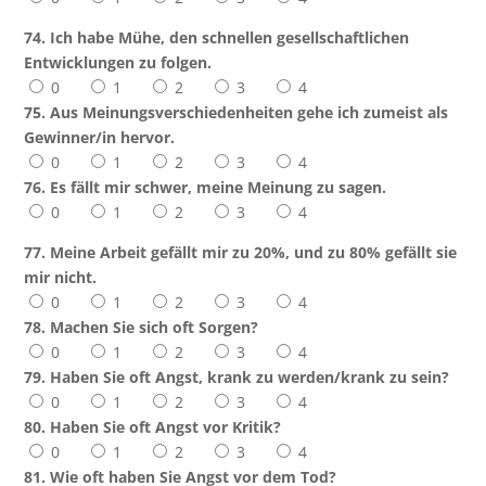
74. Ich habe Mühe, den schnellen gesellschaftlichen
Entwicklungen zu folgen.
0
1
2
3
4
75. Aus Meinungsverschiedenheiten gehe ich zumeist als
Gewinner/in hervor.
0
1
2
3
4
76. Es fällt mir schwer, meine Meinung zu sagen.
0
1
2
3
4
77. Meine Arbeit gefällt mir zu 20%, und zu 80% gefällt sie
mir nicht.
0
1
2
3
4
78. Machen Sie sich oft Sorgen?
0
1
2
3
4
79. Haben Sie oft Angst, krank zu werden/krank zu sein?
0
1
2
3
4
80. Haben Sie oft Angst vor Kritik?
0
1
2
3
4
81. Wie oft haben Sie Angst vor dem Tod?