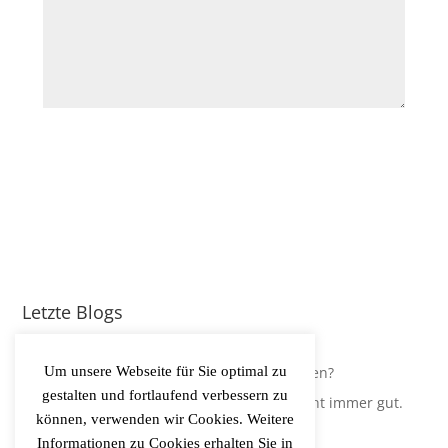
Senden
Letzte Blogs
Update: Gravity-Yoga
Um unsere Webseite für Sie optimal zu
Leidest Du an Hypokapnie, ohne es zu wissen?
gestalten und fortlaufend verbessern zu
Der Körper regelt Sauerstoffversorgung nicht immer gut.
können, verwenden wir Cookies. Weitere
Informationen zu Cookies erhalten Sie in