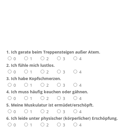
1. Ich gerate beim Treppensteigen außer Atem.
0
1
2
3
4
2. Ich fühle mich lustlos.
0
1
2
3
4
3. Ich habe Kopfschmerzen.
0
1
2
3
4
4. Ich muss häufig keuchen oder gähnen.
0
1
2
3
4
5. Meine Muskulatur ist ermüdet/erschöpft.
0
1
2
3
4
6. Ich leide unter physischer (körperlicher) Erschöpfung.
0
1
2
3
4