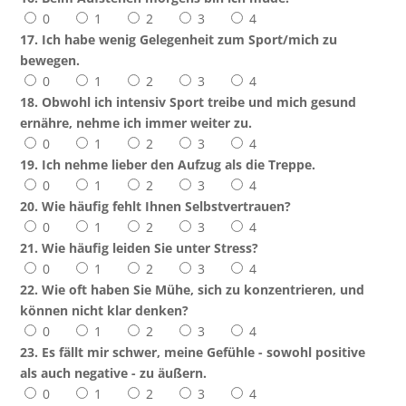
0
1
2
3
4
17. Ich habe wenig Gelegenheit zum Sport/mich zu
bewegen.
0
1
2
3
4
18. Obwohl ich intensiv Sport treibe und mich gesund
ernähre, nehme ich immer weiter zu.
0
1
2
3
4
19. Ich nehme lieber den Aufzug als die Treppe.
0
1
2
3
4
20. Wie häufig fehlt Ihnen Selbstvertrauen?
0
1
2
3
4
21. Wie häufig leiden Sie unter Stress?
0
1
2
3
4
22. Wie oft haben Sie Mühe, sich zu konzentrieren, und
können nicht klar denken?
0
1
2
3
4
23. Es fällt mir schwer, meine Gefühle - sowohl positive
als auch negative - zu äußern.
0
1
2
3
4