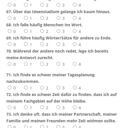
0
1
2
3
4
67. Über das Ideenstadium gelange ich kaum hinaus.
0
1
2
3
4
68. Ich falle häufig Menschen ins Wort.
0
1
2
3
4
69. Ich führe häufig Wörter/Sätze für andere zu Ende.
0
1
2
3
4
70. Während der andere noch redet, lege ich bereits
meine Antwort zurecht.
0
1
2
3
4
71. Ich finde es schwer meiner Tagesplanung
nachzukommen.
0
1
2
3
4
72. Ich finde es schwer Zeit dafür zu finden, dass ich auf
meinem Fachgebiet auf der Höhe bleibe.
0
1
2
3
4
73. Ich denke oft, dass ich meiner Partnerschaft, meiner
Familie und meinen Freunden mehr Zeit widmen sollte.
0
1
2
3
4