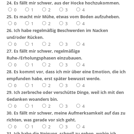
24. Es fällt mir schwer, aus der Hocke hochzukommen.
0
1
2
3
4
25. Es macht mir Mühe, etwas vom Boden aufzuheben.
0
1
2
3
4
26. Ich habe regelmäßig Beschwerden im Nacken
und/oder Rücken.
0
1
2
3
4
27. Es fällt mir schwer, regelmäßige
Ruhe-/Erholungsphasen einzubauen.
0
1
2
3
4
28. Es kommt vor, dass ich mir über eine Emotion, die ich
empfunden habe, erst später bewusst werde.
0
1
2
3
4
29. Ich zerbreche oder verschütte Dinge, weil ich mit den
Gedanken woanders bin.
0
1
2
3
4
30. Es fällt mir schwer, meine Aufmerksamkeit auf das zu
richten, was gerade vor sich geht.
0
1
2
3
4
31. Ich habe die Neigung, schnell zu gehen, wohin ich