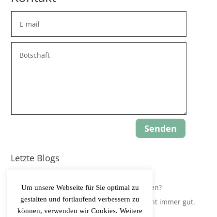
Senden
Letzte Blogs
Update: Gravity-Yoga
Leidest Du an Hypokapnie, ohne es zu wissen?
Um unsere Webseite für Sie optimal zu
gestalten und fortlaufend verbessern zu
Der Körper regelt Sauerstoffversorgung nicht immer gut.
können, verwenden wir Cookies. Weitere