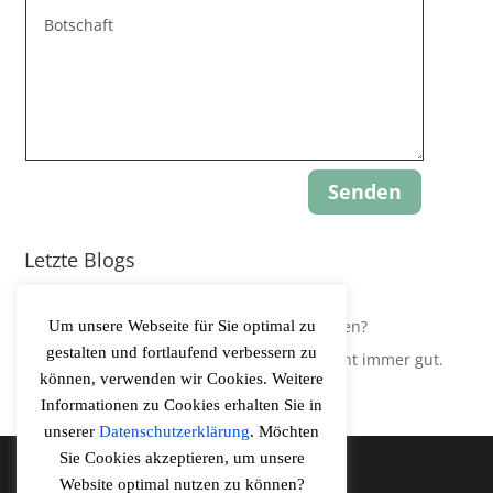
Senden
Letzte Blogs
Update: Gravity-Yoga
Leidest Du an Hypokapnie, ohne es zu wissen?
Um unsere Webseite für Sie optimal zu
gestalten und fortlaufend verbessern zu
Der Körper regelt Sauerstoffversorgung nicht immer gut.
können, verwenden wir Cookies. Weitere
Informationen zu Cookies erhalten Sie in
unserer
Datenschutzerklärung
. Möchten
Sie Cookies akzeptieren, um unsere
Website optimal nutzen zu können?