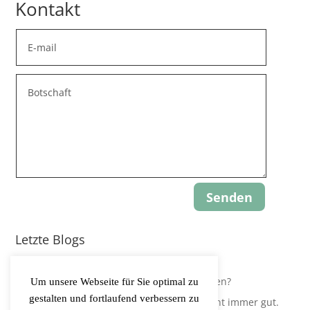
Kontakt
Senden
Letzte Blogs
Update: Gravity-Yoga
Leidest Du an Hypokapnie, ohne es zu wissen?
Um unsere Webseite für Sie optimal zu
gestalten und fortlaufend verbessern zu
Der Körper regelt Sauerstoffversorgung nicht immer gut.