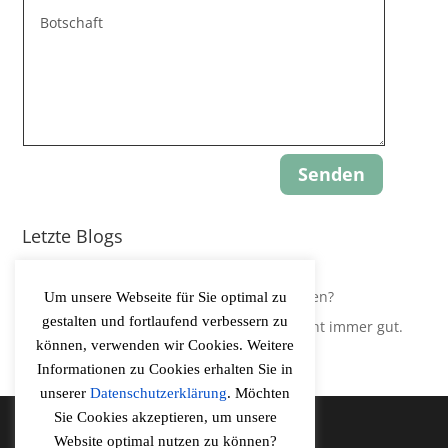
Senden
Letzte Blogs
Update: Gravity-Yoga
Leidest Du an Hypokapnie, ohne es zu wissen?
Um unsere Webseite für Sie optimal zu
gestalten und fortlaufend verbessern zu
Der Körper regelt Sauerstoffversorgung nicht immer gut.
können, verwenden wir Cookies. Weitere
Informationen zu Cookies erhalten Sie in
unserer
Datenschutzerklärung
. Möchten
Sie Cookies akzeptieren, um unsere
Website optimal nutzen zu können?