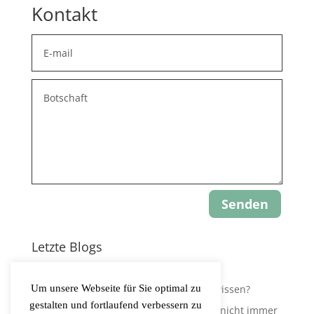
Kontakt
Senden
Letzte Blogs
Update: Gravity-Yoga
Um unsere Webseite für Sie optimal zu
Leidest Du an Hypokapnie, ohne es zu wissen?
gestalten und fortlaufend verbessern zu
Der Körper regelt Sauerstoffversorgung nicht immer